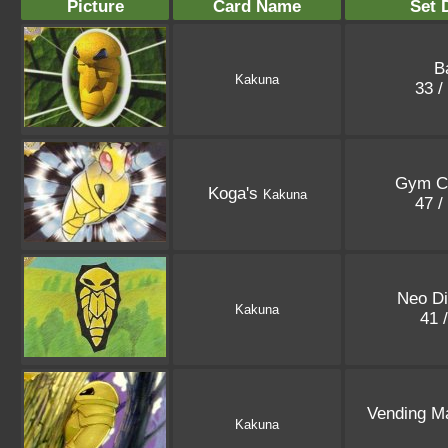
Picture
Card Name
Set 
B
Kakuna
33 /
Gym C
Koga's
Kakuna
47 /
Neo D
Kakuna
41 
Vending M
Kakuna