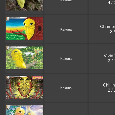
Kakuna
4 /
Champi
Kakuna
3 
Vivid
Kakuna
2 /
Chilli
Kakuna
2 /
1