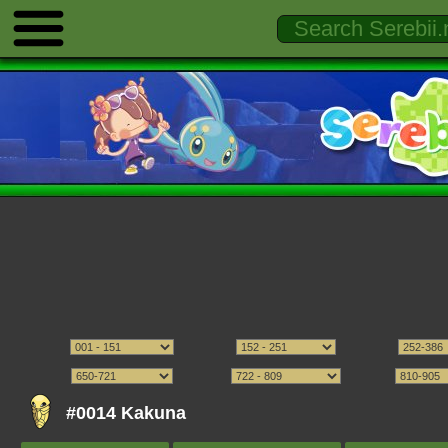
#0014 Kakuna