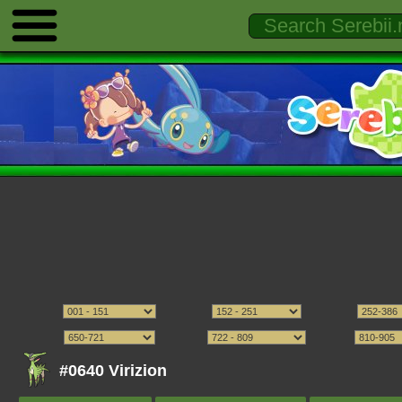
#0640 Virizion