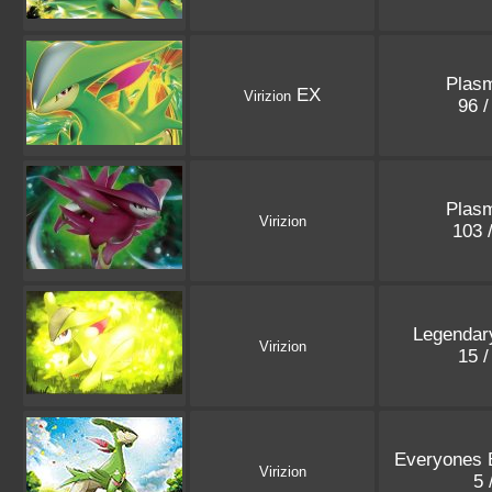
Plasm
EX
Virizion
96 
Plasm
Virizion
103 
Legendar
Virizion
15 
Everyones E
Virizion
5 