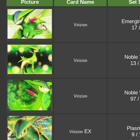
Picture
Card Name
Set 
Emergi
Virizion
17 
Noble 
Virizion
13 
Noble 
Virizion
97 
Plasm
EX
Virizion
9 /