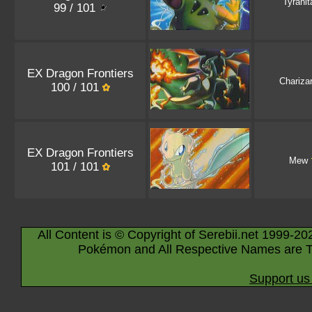
Tyranit
99 / 101
EX Dragon Frontiers
Chariza
100 / 101
EX Dragon Frontiers
Mew
101 / 101
All Content is © Copyright of Serebii.net 1999-20
Pokémon and All Respective Names are T
Support us