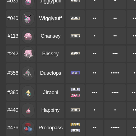
#039
Jigglypuff
•
•
•
#040
Wigglytuff
••
••
•
#113
Chansey
•
••
•
#242
Blissey
••
•••
•
#356
Dusclops
••
•••••
•
#385
Jirachi
•••
••••
••
#440
Happiny
•
•
•
#476
Probopass
••
•••••
•