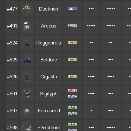
#477
Dusknoir
•••
•••••
•
#493
Arceus
•••••
•••••
••
#524
Roggenrola
••
••
•
#525
Boldore
•••
•••
•
#526
Gigalith
••••
••••
•
#561
Sigilyph
••••
•••
•
#597
Ferroseed
•
•••
#598
Ferrothorn
•••
•••••
•