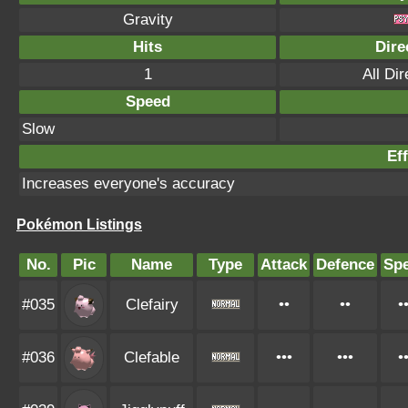
Gravity
Hits
Dire
1
All Dir
Speed
Slow
Eff
Increases everyone's accuracy
Pokémon Listings
No.
Pic
Name
Type
Attack
Defence
Sp
#035
Clefairy
••
••
•
#036
Clefable
•••
•••
•