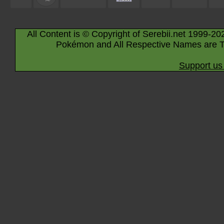
All Content is © Copyright of Serebii.net 1999-20
Pokémon and All Respective Names are T
Support us