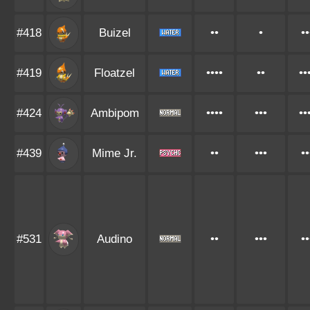
#418
Buizel
••
•
••
#419
Floatzel
••••
••
••
#424
Ambipom
••••
•••
••
#439
Mime Jr.
••
•••
••
#531
Audino
••
•••
••