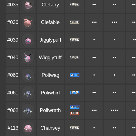
#035
Clefairy
••
••
••
#036
Clefable
•••
•••
••
#039
Jigglypuff
•
•
•
#040
Wigglytuff
••
••
••
#060
Poliwag
•
•
••
#061
Poliwhirl
••
••
••
#062
Poliwrath
•••
••••
••
#113
Chansey
•
••
••