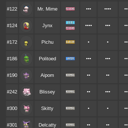
#122
Mr. Mime
•••
••••
••
#124
Jynx
••••
•••
••
#172
Pichu
•
•
••
#186
Politoed
•••
•••
••
#190
Aipom
••
••
••
#242
Blissey
••
•••
••
#300
Skitty
•
•
••
#301
Delcatty
••
••
••