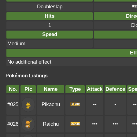
Doubleslap
Hits
Dire
1
Cl
Speed
Medium
Eff
No additional effect
Pokémon Listings
No.
Pic
Name
Type
Attack
Defence
Sp
#025
Pikachu
••
•
••
#026
Raichu
•••
•••
••