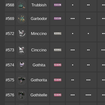
#568
Trubbish
•
••
••
#569
Garbodor
•••
•••
••
#572
Minccino
•
•
••
#573
Cinccino
•••
••
••
#574
Gothita
•
••
••
#575
Gothorita
••
•••
••
#576
Gothitelle
•••
••••
••