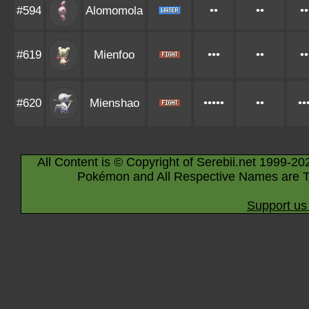
#594
Alomomola
••
••
••
#619
Mienfoo
•••
••
••
#620
Mienshao
•••••
••
••
All Content is © Copyright of Serebii.net 1999-20
Pokémon and All Respective Names are T
Support us