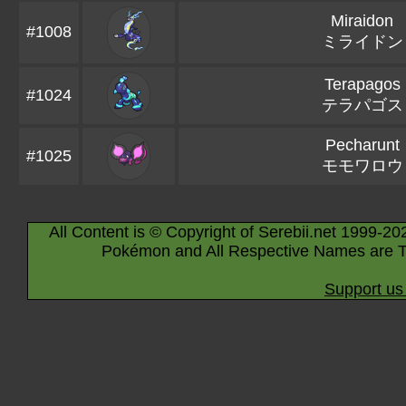
Miraidon
#1008
ミライドン
Terapagos
#1024
テラパゴス
Pecharunt
#1025
モモワロウ
All Content is © Copyright of Serebii.net 1999-20
Pokémon and All Respective Names are T
Support us