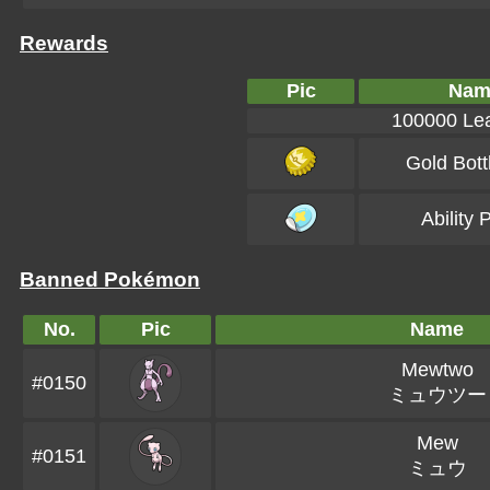
Rewards
Pic
Nam
100000 Lea
Gold Bott
Ability 
Banned Pokémon
No.
Pic
Name
Mewtwo
#0150
ミュウツー
Mew
#0151
ミュウ