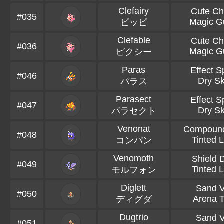
Clefairy
Cute C
#035
Magic G
ピッピ
Clefable
Cute C
#036
Magic G
ピクシー
Paras
Effect S
#046
Dry Sk
パラス
Parasect
Effect S
#047
Dry Sk
パラセクト
Venonat
Compoun
#048
Tinted 
コンパン
Venomoth
Shield 
#049
Tinted 
モルフォン
Diglett
Sand V
#050
Arena T
ディグダ
Dugtrio
Sand V
#051