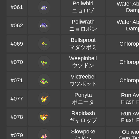
Poliwhirl
Water Ab
#061
Dam
ニョロゾ
Poliwrath
Water Ab
#062
Dam
ニョロボン
Bellsprout
#069
Chlorop
マダツボミ
Weepinbell
#070
Chlorop
ウツドン
Victreebel
#071
Chlorop
ウツボット
Ponyta
Run A
#077
Flash F
ポニータ
Rapidash
Run A
#078
Flash F
ギャロップ
Slowpoke
Oblivi
#079
Own Te
ヤドン