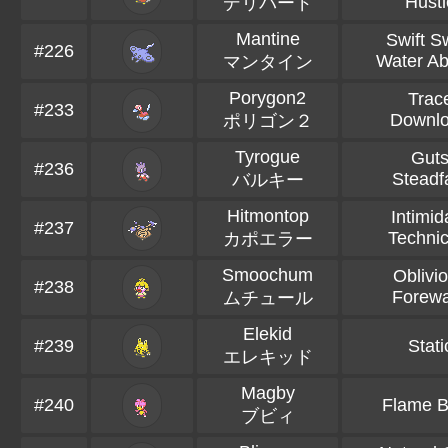
Hustl
デリバード
Mantine
Swift S
#226
Water Ab
マンタイン
Porygon2
Trac
#233
Downl
ポリゴン２
Tyrogue
Gut
#236
Steadf
バルキー
Hitmontop
Intimid
#237
Technic
カポエラー
Smoochum
Oblivi
#238
Forew
ムチュール
Elekid
#239
Stati
エレキッド
Magby
#240
Flame 
ブビィ