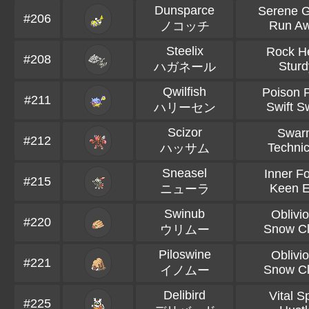
Dunsparce
Serene 
#206
Run A
ノコッチ
Steelix
Rock H
#208
Sturd
ハガネール
Qwilfish
Poison P
#211
Swift S
ハリーセン
Scizor
Swar
#212
Technic
ハッサム
Sneasel
Inner F
#215
Keen 
ニューラ
Swinub
Oblivi
#220
Snow C
ウリムー
Piloswine
Oblivi
#221
Snow C
イノムー
Delibird
Vital Sp
#225