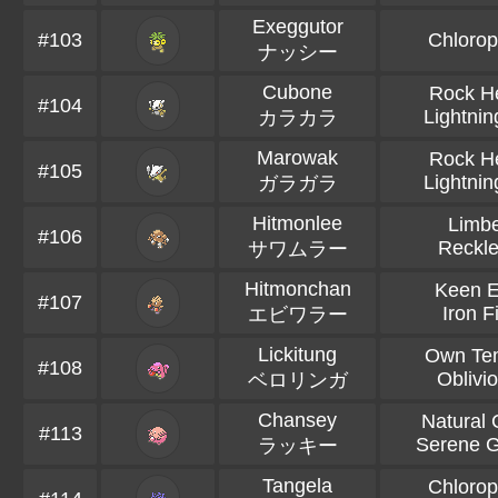
Exeggutor
#103
Chlorop
ナッシー
Cubone
Rock H
#104
Lightnin
カラカラ
Marowak
Rock H
#105
Lightnin
ガラガラ
Hitmonlee
Limb
#106
Reckl
サワムラー
Hitmonchan
Keen 
#107
Iron F
エビワラー
Lickitung
Own Te
#108
Oblivi
ベロリンガ
Chansey
Natural 
#113
Serene 
ラッキー
Tangela
Chlorop