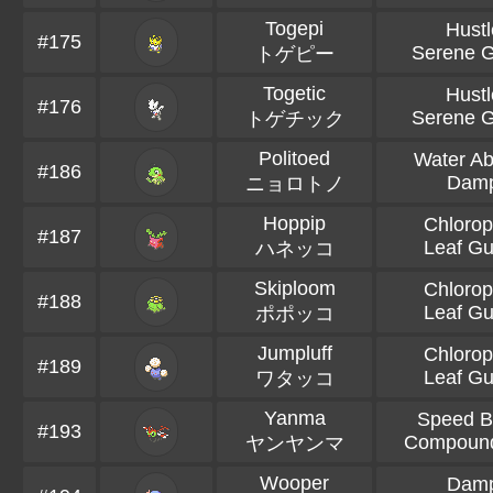
Togepi
Hustl
#175
Serene 
トゲピー
Togetic
Hustl
#176
Serene 
トゲチック
Politoed
Water Ab
#186
Dam
ニョロトノ
Hoppip
Chlorop
#187
Leaf Gu
ハネッコ
Skiploom
Chlorop
#188
Leaf Gu
ポポッコ
Jumpluff
Chlorop
#189
Leaf Gu
ワタッコ
Yanma
Speed B
#193
Compoun
ヤンヤンマ
Wooper
Dam