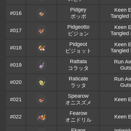
Pidgey
Keen 
#016
Tangled 
ポッポ
Pidgeotto
Keen 
#017
Tangled 
ピジョン
Pidgeot
Keen 
#018
Tangled 
ピジョット
Rattata
Run A
#019
Gut
コラッタ
Raticate
Run A
#020
Gut
ラッタ
Spearow
#021
Keen 
オニスズメ
Fearow
#022
Keen 
オニドリル
Ekans
Intimid