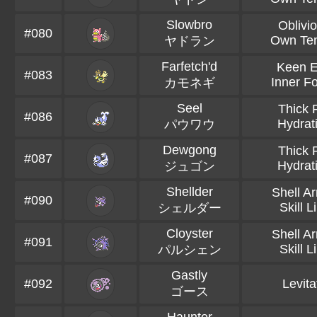
Slowbro
Oblivi
#080
Own Te
ヤドラン
Farfetch'd
Keen 
#083
Inner F
カモネギ
Seel
Thick 
#086
Hydrat
パウワウ
Dewgong
Thick 
#087
Hydrat
ジュゴン
Shellder
Shell A
#090
Skill L
シェルダー
Cloyster
Shell A
#091
Skill L
パルシェン
Gastly
#092
Levita
ゴース