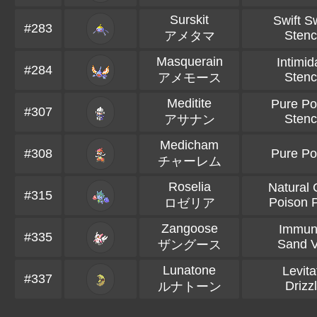
Surskit
Swift S
#283
Sten
アメタマ
Masquerain
Intimid
#284
Sten
アメモース
Meditite
Pure P
#307
Sten
アサナン
Medicham
#308
Pure P
チャーレム
Roselia
Natural 
#315
Poison P
ロゼリア
Zangoose
Immun
#335
Sand V
ザングース
Lunatone
Levita
#337
Drizz
ルナトーン