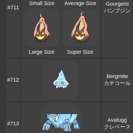
Small Size
Average Size
Gourgeist
#711
パンプジン
Large Size
Super Size
Bergmite
#712
カチコール
Avalugg
#713
クレベース