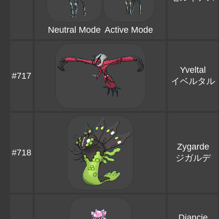
Neutral Mode
Active Mode
Yveltal
#717
イベルタル
Zygarde
#718
ジガルデ
Diancie