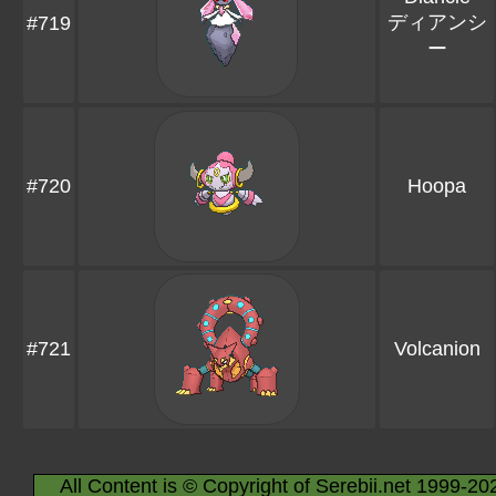
ディアンシ
#719
ー
#720
Hoopa
#721
Volcanion
All Content is © Copyright of Serebii.net 1999-20