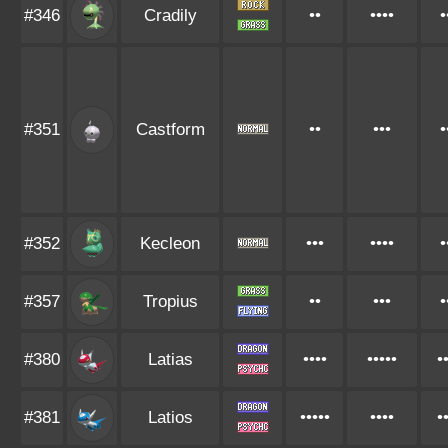
#346
Cradily
••
••••
•
#351
Castform
••
•••
•
#352
Kecleon
•••
••••
•
#357
Tropius
••
•••
•
#380
Latias
••••
•••••
•
#381
Latios
•••••
••••
•