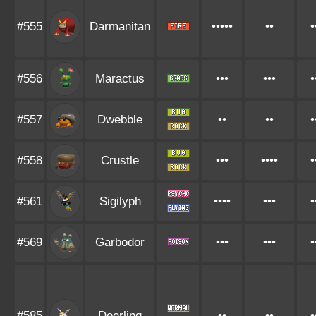
#555
Darmanitan
•••••
••
•
#556
Maractus
•••
•••
•
#557
Dwebble
••
••
•
#558
Crustle
•••
••••
•
#561
Sigilyph
••••
•••
•
#569
Garbodor
•••
•••
•
#585
Deerling
••
••
•