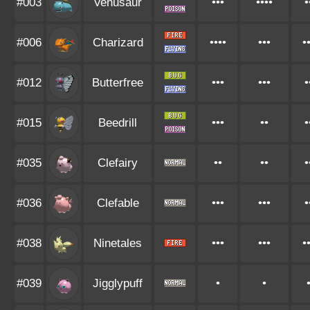
#003
Venusaur
•••
••••
•
#006
Charizard
••••
•••
•
#012
Butterfree
•••
•••
•
#015
Beedrill
•••
••
•
#035
Clefairy
••
••
•
#036
Clefable
•••
•••
•
#038
Ninetales
•••
•••
•
#039
Jigglypuff
•
•