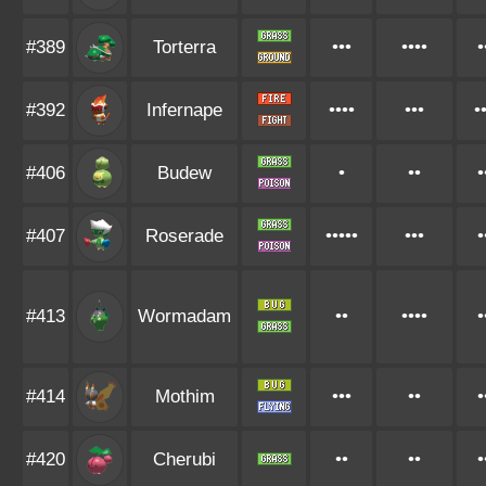
#389
Torterra
•••
••••
•
#392
Infernape
••••
•••
•
#406
Budew
•
••
•
#407
Roserade
•••••
•••
•
#413
Wormadam
••
••••
•
#414
Mothim
•••
••
•
#420
Cherubi
••
••
•