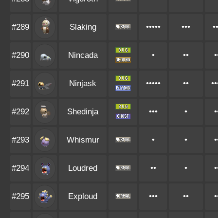
#289
Slaking
•••••
•••
•
#290
Nincada
•
••
•
#291
Ninjask
•••••
••
••
#292
Shedinja
•••
•
•
#293
Whismur
•
•
•
#294
Loudred
••
•
•
#295
Exploud
•••
••
•