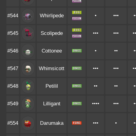
#544
Whirlipede
•
•••
•
#545
Scolipede
•••
•••
•
#546
Cottonee
•
••
•
#547
Whimsicott
•••
•••
•
#548
Petilil
••
••
•
#549
Lilligant
••••
•••
•
#554
Darumaka
•••
•
•