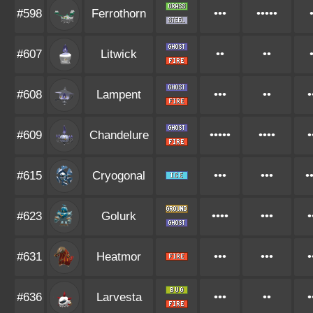
#598
Ferrothorn
•••
•••••
#607
Litwick
••
••
#608
Lampent
•••
••
•
#609
Chandelure
•••••
••••
•
#615
Cryogonal
•••
•••
•
#623
Golurk
••••
•••
•
#631
Heatmor
•••
•••
•
#636
Larvesta
•••
••
•