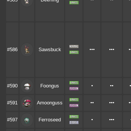
#586
Sawsbuck
•••
•••
•
#590
Foongus
•
••
#591
Amoonguss
••
•••
•
#597
Ferroseed
•
•••