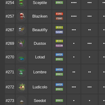
#254
Sceptile
••••
•••
•
#257
Blaziken
••••
•••
•
#267
Beautifly
•••
••
•
#269
Dustox
•
•••
•
#270
Lotad
•
•
•
#271
Lombre
••
••
•
#272
Ludicolo
•••
•••
•
#273
Seedot
•
•
•