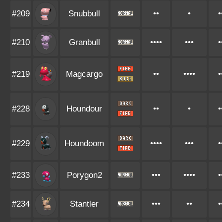
#209
Snubbull
••
•
•
#210
Granbull
••••
•••
•
#219
Magcargo
••
••••
•
#228
Houndour
••
•
•
#229
Houndoom
••••
•••
•
#233
Porygon2
•••
••••
•
#234
Stantler
•••
••
•