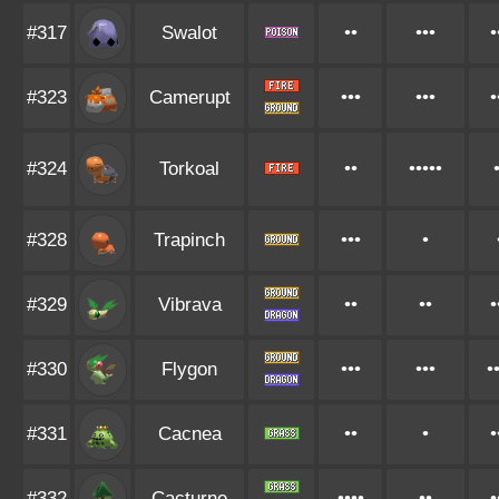
#317
Swalot
••
•••
•
#323
Camerupt
•••
•••
•
#324
Torkoal
••
•••••
#328
Trapinch
•••
•
#329
Vibrava
••
••
•
#330
Flygon
•••
•••
•
#331
Cacnea
••
•
•
#332
Cacturne
••••
••
•