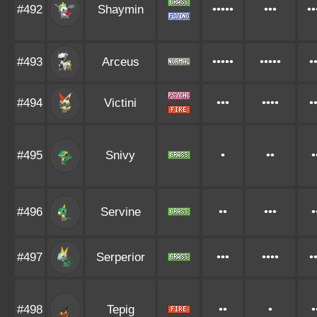
#492
Shaymin
•••••
•••
••
#493
Arceus
•••••
•••••
•
#494
Victini
•••
••••
•
#495
Snivy
•
••
•
#496
Servine
••
•••
•
#497
Serperior
•••
••••
•
#498
Tepig
••
•
•