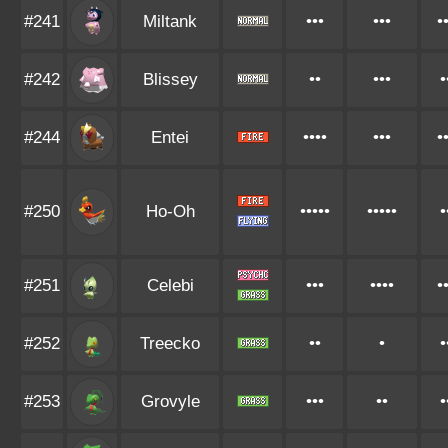
#241
Miltank
•••
•••
•
#242
Blissey
••
•••
•
#244
Entei
••••
•••
•
#250
Ho-Oh
•••••
•••••
•
#251
Celebi
•••
••••
•
#252
Treecko
••
•
•
#253
Grovyle
•••
••
•