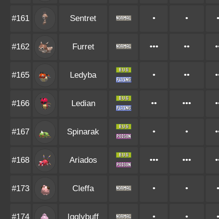
#161
Sentret
•
•
#162
Furret
•••
••
•
#165
Ledyba
•
••
•
#166
Ledian
••
•••
•
#167
Spinarak
•
•
•
#168
Ariados
•••
•••
•
#173
Cleffa
•
•
#174
Igglybuff
•
•