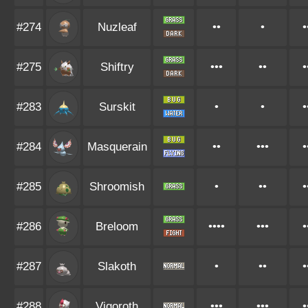
#274
Nuzleaf
••
•
•
#275
Shiftry
•••
••
•
#283
Surskit
•
•
•
#284
Masquerain
••
•••
•
#285
Shroomish
•
••
•
#286
Breloom
••••
•••
•
#287
Slakoth
•
••
•
#288
Vigoroth
•••
•••
•