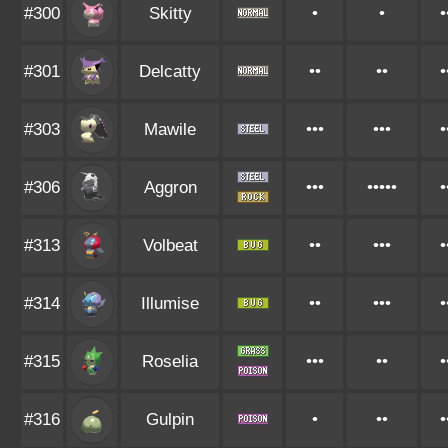
#300
Skitty
•
•
•
#301
Delcatty
••
••
•
#303
Mawile
•••
•••
•
#306
Aggron
•••
•••••
•
#313
Volbeat
••
•••
•
#314
Illumise
••
•••
•
#315
Roselia
•••
••
•
#316
Gulpin
•
••
•