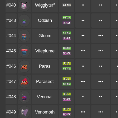
#040
Wigglytuff
••
••
•
#043
Oddish
••
••
•
#044
Gloom
••
•••
•
#045
Vileplume
•••
•••
•
#046
Paras
••
••
#047
Parasect
•••
•••
•
#048
Venonat
•
••
•
#049
Venomoth
•••
•••
•