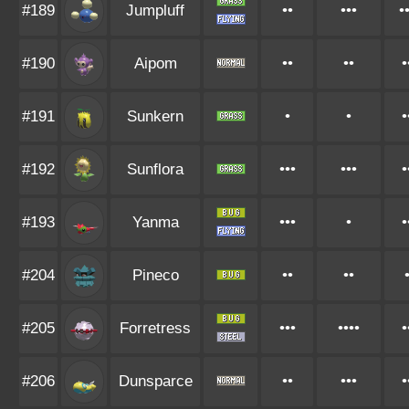
#189
Jumpluff
••
•••
•
#190
Aipom
••
••
•
#191
Sunkern
•
•
•
#192
Sunflora
•••
•••
•
#193
Yanma
•••
•
•
#204
Pineco
••
••
#205
Forretress
•••
••••
•
#206
Dunsparce
••
•••
•