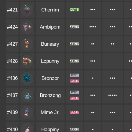
#421
Cherrim
•••
•••
•
#424
Ambipom
••••
•••
•
#427
Buneary
••
••
•
#428
Lopunny
•••
•
#436
Bronzor
•
•••
#437
Bronzong
•••
•••••
•
#439
Mime Jr.
••
•••
•
#440
Happiny
•
•
•