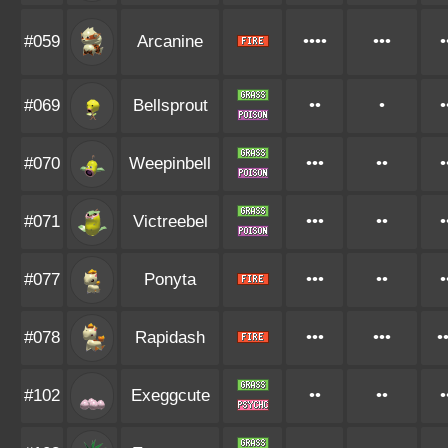
#059
Arcanine
••••
•••
•
#069
Bellsprout
••
•
•
#070
Weepinbell
•••
••
•
#071
Victreebel
•••
••
•
#077
Ponyta
•••
••
•
#078
Rapidash
•••
•••
•
#102
Exeggcute
••
••
•