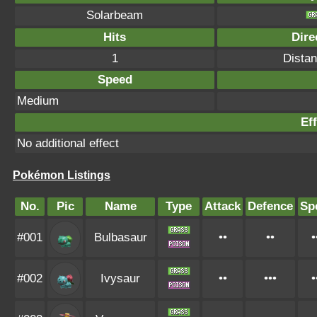
Solarbeam
Hits
Dire
1
Distan
Speed
Medium
Eff
No additional effect
Pokémon Listings
No.
Pic
Name
Type
Attack
Defence
Sp
#001
Bulbasaur
••
••
•
#002
Ivysaur
••
•••
•