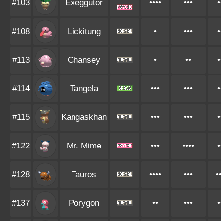
#103
Exeggutor
••••
•••
•
#108
Lickitung
•
•••
•
#113
Chansey
•
••
•
#114
Tangela
•••
•••
•
#115
Kangaskhan
•••
•••
•
#122
Mr. Mime
•••
••••
•
#128
Tauros
••••
•••
•
#137
Porygon
••
•••
•