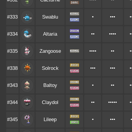
#333
Swablu
•
•••
•
#334
Altaria
••
••••
•
#335
Zangoose
••••
••
•
#338
Solrock
•••
•••
•
#343
Baltoy
•
••
•
#344
Claydol
••
•••••
•
#345
Lileep
•
•••