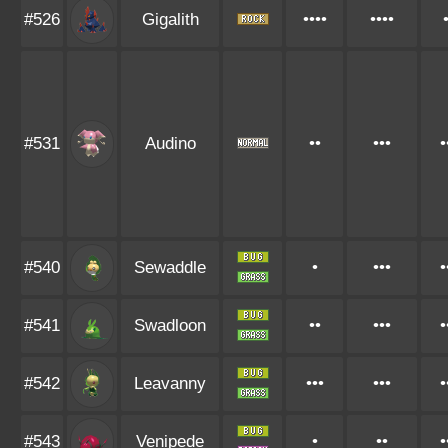
#526
Gigalith
••••
••••
#531
Audino
••
•••
•
#540
Sewaddle
•
•••
•
#541
Swadloon
••
•••
•
#542
Leavanny
•••
•••
•
#543
Venipede
•
••
•