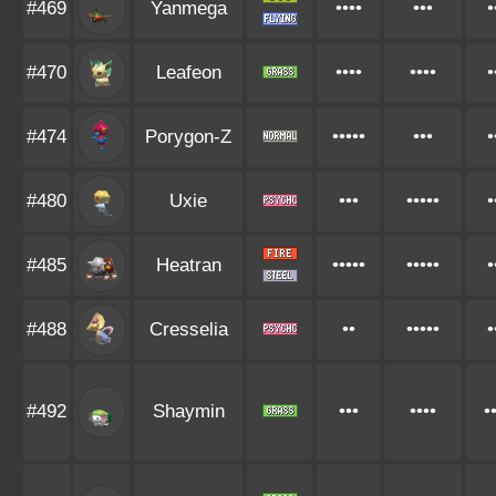
#469
Yanmega
••••
•••
•
#470
Leafeon
••••
••••
•
#474
Porygon-Z
•••••
•••
•
#480
Uxie
•••
•••••
•
#485
Heatran
•••••
•••••
•
#488
Cresselia
••
•••••
•
#492
Shaymin
•••
••••
•