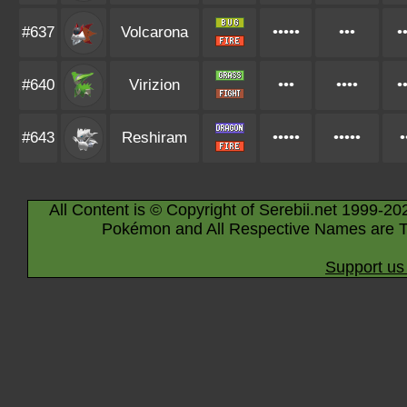
#637
Volcarona
•••••
•••
•
#640
Virizion
•••
••••
•
#643
Reshiram
•••••
•••••
•
All Content is © Copyright of Serebii.net 1999-20
Pokémon and All Respective Names are T
Support us