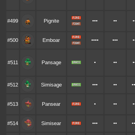
#499
Pignite
•••
••
•
#500
Emboar
••••
•••
•
#511
Pansage
•
••
•
#512
Simisage
•••
••
•
#513
Pansear
•
••
•
#514
Simisear
•••
••
•