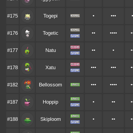
#175
Togepi
•
•••
#176
Togetic
••
••••
•
#177
Natu
••
•
•
#178
Xatu
•••
•••
•
#182
Bellossom
•••
••••
•
#187
Hoppip
•
••
•
#188
Skiploom
•
••
•