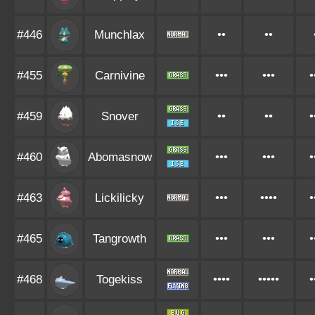
#446
Munchlax
••
••
#455
Carnivine
•••
•••
•
#459
Snover
••
••
•
#460
Abomasnow
•••
•••
•
#463
Lickilicky
•••
••••
•
#465
Tangrowth
•••
•••
•
#468
Togekiss
••••
•••••
•