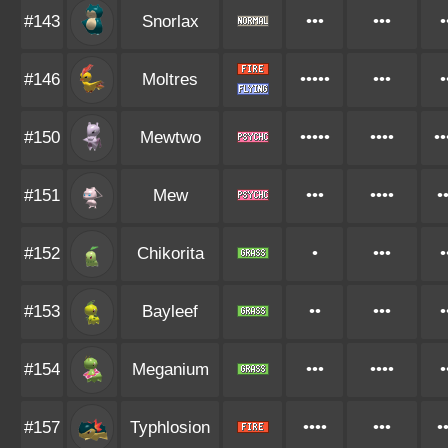
#143
Snorlax
•••
•••
•
#146
Moltres
•••••
•••
•
#150
Mewtwo
•••••
••••
••
#151
Mew
•••
••••
•
#152
Chikorita
•
•••
•
#153
Bayleef
••
•••
•
#154
Meganium
•••
••••
•
#157
Typhlosion
••••
•••
•