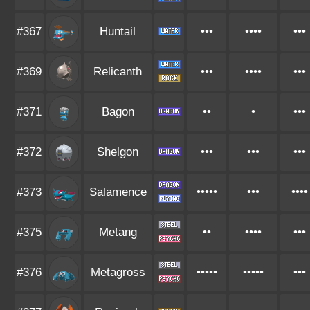
#367
Huntail
•••
••••
•••
#369
Relicanth
•••
••••
•••
#371
Bagon
••
•
•••
#372
Shelgon
•••
•••
•••
#373
Salamence
•••••
•••
••••
#375
Metang
••
••••
•••
#376
Metagross
•••••
•••••
•••