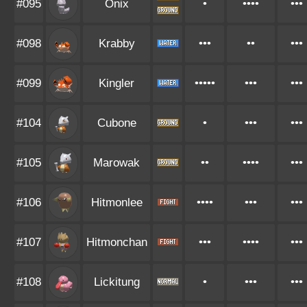
#095
Onix
•
••••
•••
#098
Krabby
•••
••
•••
#099
Kingler
•••••
•••
•••
#104
Cubone
•
•••
•••
#105
Marowak
••
••••
•••
#106
Hitmonlee
••••
•••
•••
#107
Hitmonchan
•••
••••
•••
#108
Lickitung
•
•••
•••