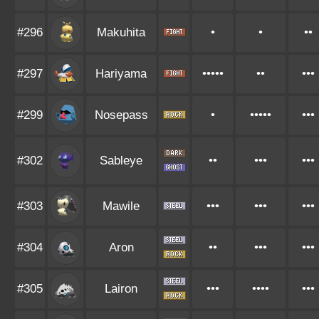
#296
Makuhita
•
•
••
#297
Hariyama
•••••
••
•••
#299
Nosepass
•
•••••
•••
#302
Sableye
••
•••
•••
#303
Mawile
•••
•••
•••
#304
Aron
••
•••
•••
#305
Lairon
•••
••••
•••