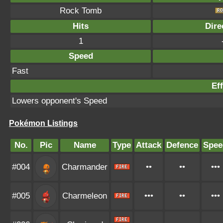
Rock Tomb
Hits
Dire
1
Speed
Fast
Eff
Lowers opponent's Speed
Pokémon Listings
No.
Pic
Name
Type
Attack
Defence
Spee
#004
Charmander
••
••
•••
#005
Charmeleon
•••
••
•••