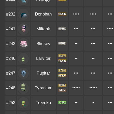
#232
Donphan
••••
••••
•••
#241
Miltank
•••
•••
••••
#242
Blissey
••
•••
•••
#246
Larvitar
••
••
•••
#247
Pupitar
•••
•••
•••
#248
Tyranitar
•••••
•••••
•••
#252
Treecko
••
•
•••