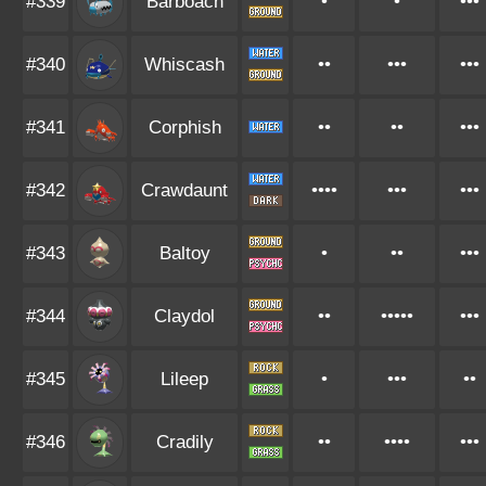
#339
Barboach
•
•
•••
#340
Whiscash
••
•••
•••
#341
Corphish
••
••
•••
#342
Crawdaunt
••••
•••
•••
#343
Baltoy
•
••
•••
#344
Claydol
••
•••••
•••
#345
Lileep
•
•••
••
#346
Cradily
••
••••
•••