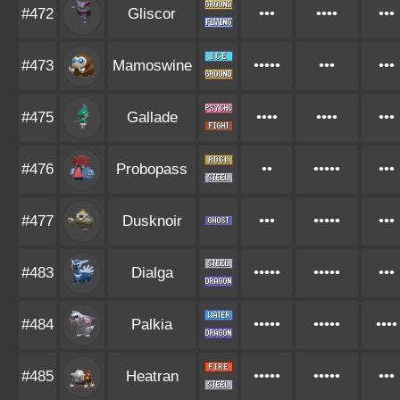
#472
Gliscor
•••
••••
•••
#473
Mamoswine
•••••
•••
•••
#475
Gallade
••••
••••
•••
#476
Probopass
••
•••••
•••
#477
Dusknoir
•••
•••••
•••
#483
Dialga
•••••
•••••
•••
#484
Palkia
•••••
•••••
••••
#485
Heatran
•••••
•••••
•••