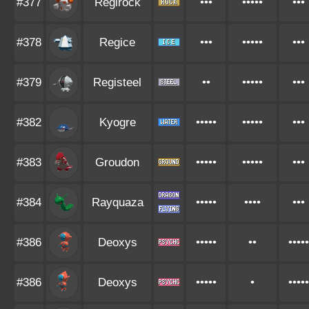
#377
Regirock
•••
•••••
•••
#378
Regice
•••
•••••
•••
#379
Registeel
••
•••••
•••
#382
Kyogre
•••••
•••••
•••
#383
Groudon
•••••
•••••
•••
#384
Rayquaza
•••••
••••
•••
#386
Deoxys
•••••
••
•••••
#386
Deoxys
•••••
•
•••••