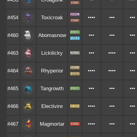
#454
Toxicroak
••••
•••
•••
#460
Abomasnow
•••
•••
•••
#463
Lickilicky
•••
••••
•••
#464
Rhyperior
••••
••••
•••
#465
Tangrowth
•••
•••
•••
#466
Electivire
••••
•••
•••
#467
Magmortar
••••
•••
•••