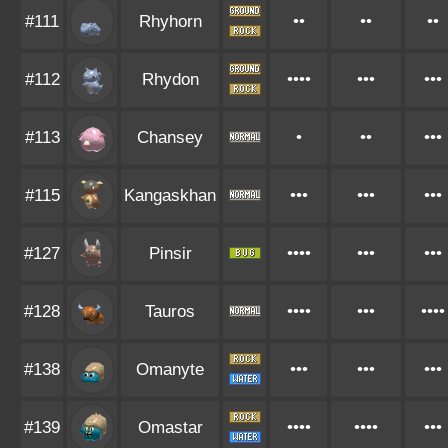
#111
Rhyhorn
••
••
••
#112
Rhydon
••••
•••
•••
#113
Chansey
•
••
•••
#115
Kangaskhan
•••
•••
•••
#127
Pinsir
••••
•••
•••
#128
Tauros
••••
•••
••••
#138
Omanyte
•••
•••
•••
#139
Omastar
••••
••••
•••