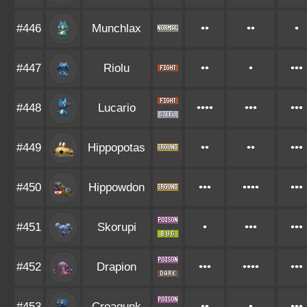
#446
Munchlax
••
••
•
#447
Riolu
••
•
•••
#448
Lucario
••••
•••
•••
#449
Hippopotas
••
••
•••
#450
Hippowdon
•••
••••
•••
#451
Skorupi
•
•••
•••
#452
Drapion
•••
••••
•••
#453
Croagunk
••
•
•••