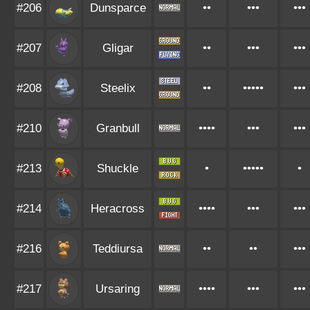
#206
Dunsparce
••
•••
•••
#207
Gligar
••
•••
•••
#208
Steelix
••
•••••
•••
#210
Granbull
••••
•••
•••
#213
Shuckle
•
•••••
•
#214
Heracross
••••
•••
•••
#216
Teddiursa
••
••
•••
#217
Ursaring
••••
•••
•••