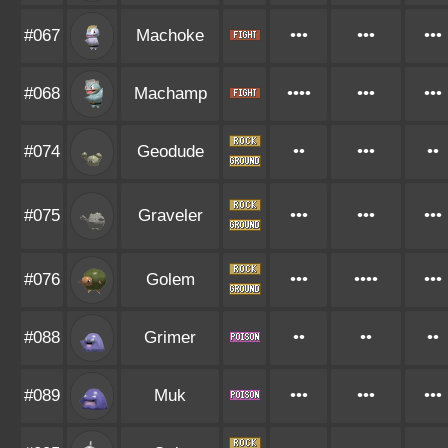
#067
Machoke
•••
•••
•••
#068
Machamp
••••
•••
•••
#074
Geodude
••
•••
••
#075
Graveler
•••
•••
•••
#076
Golem
•••
••••
•••
#088
Grimer
••
••
••
#089
Muk
•••
•••
•••