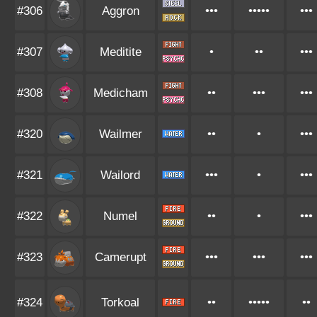
#306
Aggron
•••
•••••
•••
#307
Meditite
•
••
•••
#308
Medicham
••
•••
•••
#320
Wailmer
••
•
•••
#321
Wailord
•••
•
•••
#322
Numel
••
•
•••
#323
Camerupt
•••
•••
•••
#324
Torkoal
••
•••••
••