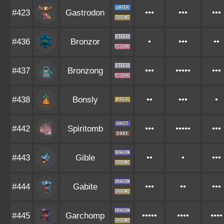
#423
Gastrodon
•••
•••
•••
#436
Bronzor
•
•••
••
#437
Bronzong
•••
•••••
•••
#438
Bonsly
••
•••
•
#442
Spiritomb
•••
•••••
•••
#443
Gible
••
•
•••
#444
Gabite
•••
••
•••
#445
Garchomp
•••••
••••
••••