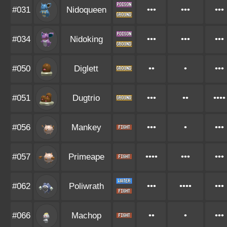
#031
Nidoqueen
•••
•••
•••
#034
Nidoking
•••
•••
•••
#050
Diglett
••
•
•••
#051
Dugtrio
•••
••
••••
#056
Mankey
•••
•
•••
#057
Primeape
••••
•••
•••
#062
Poliwrath
•••
••••
•••
#066
Machop
••
•
•••