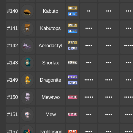
#140
Kabuto
••
•••
•••
#141
Kabutops
••••
•••
•••
#142
Aerodactyl
••••
•••
•••••
#143
Snorlax
•••
•••
•••
#149
Dragonite
•••••
••••
•••
#150
Mewtwo
•••••
••••
•••••
#151
Mew
•••
••••
••••
#157
Typhlosion
••••
•••
••••