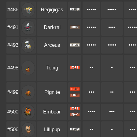
#486
Regigigas
•••••
•••••
••••
#491
Darkrai
•••••
••••
•••••
#493
Arceus
•••••
•••••
••••
#498
Tepig
••
•
•••
#499
Pignite
•••
••
•••
#500
Emboar
••••
•••
•••
#506
Lillipup
••
•
•••