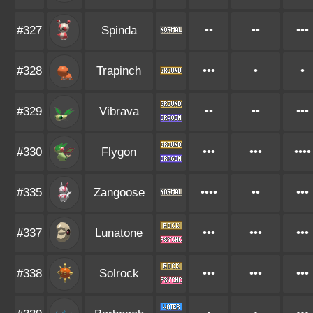
#327
Spinda
••
••
•••
#328
Trapinch
•••
•
•
#329
Vibrava
••
••
•••
#330
Flygon
•••
•••
••••
#335
Zangoose
••••
••
•••
#337
Lunatone
•••
•••
•••
#338
Solrock
•••
•••
•••