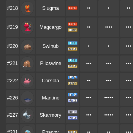
#218
Slugma
••
•
••
#219
Magcargo
••
••••
•••
#220
Swinub
•
•
•••
#221
Piloswine
•••
•••
•••
#222
Corsola
••
•••
•••
#226
Mantine
•••
•••••
•••
#227
Skarmory
•••
•••••
•••
#231
Phanpy
••
••
•••