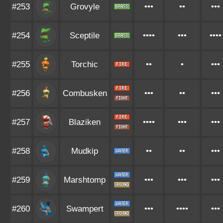
#253
Grovyle
•••
••
•••
#254
Sceptile
••••
•••
••••
#255
Torchic
••
•
•••
#256
Combusken
•••
••
•••
#257
Blaziken
••••
•••
•••
#258
Mudkip
••
••
•••
#259
Marshtomp
•••
•••
•••
#260
Swampert
•••
••••
•••