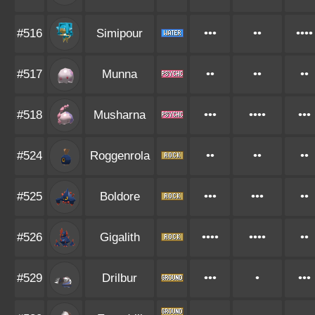
#516
Simipour
•••
••
••••
#517
Munna
••
••
••
#518
Musharna
•••
••••
•••
#524
Roggenrola
••
••
••
#525
Boldore
•••
•••
••
#526
Gigalith
••••
••••
••
#529
Drilbur
•••
•
•••