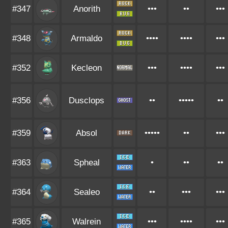
#347
Anorith
•••
••
•••
#348
Armaldo
••••
••••
•••
#352
Kecleon
•••
••••
•••
#356
Dusclops
••
•••••
••
#359
Absol
•••••
••
•••
#363
Spheal
•
••
••
#364
Sealeo
••
•••
•••
#365
Walrein
•••
••••
•••