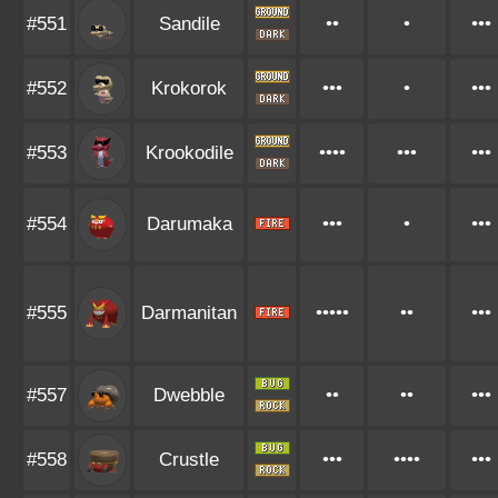
#551
Sandile
••
•
•••
#552
Krokorok
•••
•
•••
#553
Krookodile
••••
•••
•••
#554
Darumaka
•••
•
•••
#555
Darmanitan
•••••
••
•••
#557
Dwebble
••
••
•••
#558
Crustle
•••
••••
•••