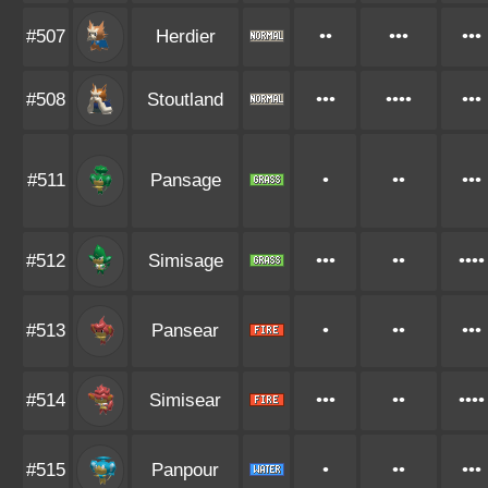
#507
Herdier
••
•••
•••
#508
Stoutland
•••
••••
•••
#511
Pansage
•
••
•••
#512
Simisage
•••
••
••••
#513
Pansear
•
••
•••
#514
Simisear
•••
••
••••
#515
Panpour
•
••
•••