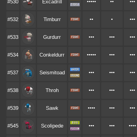
#530
Excadrill
•••••
••
•••
#532
Timburr
••
•
•••
#533
Gurdurr
•••
•••
•••
#534
Conkeldurr
•••••
•••
•••
#537
Seismitoad
•••
•••
•••
#538
Throh
•••
•••
•••
#539
Sawk
••••
•••
•••
#545
Scolipede
•••
•••
••••