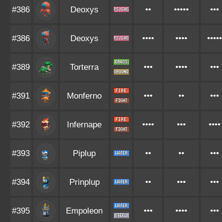
#386
Deoxys
••
•••••
•••
#386
Deoxys
••••
••••
•••••
#389
Torterra
•••
••••
•••
#391
Monferno
•••
••
•••
#392
Infernape
••••
•••
••••
#393
Piplup
••
••
•••
#394
Prinplup
••
•••
•••
#395
Empoleon
•••
••••
•••