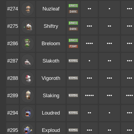
#274
Nuzleaf
••
•
•••
#275
Shiftry
•••
••
•••
#286
Breloom
••••
•••
•••
#287
Slakoth
•
••
•••
#288
Vigoroth
•••
•••
•••
#289
Slaking
•••••
•••
••••
#294
Loudred
••
•
•••
#295
Exploud
•••
••
•••