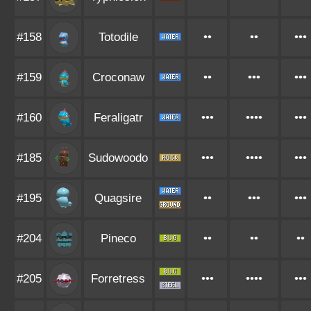
#158
Totodile
••
••
•••
#159
Croconaw
••
•••
•••
#160
Feraligatr
•••
••••
•••
#185
Sudowoodo
•••
••••
•••
#195
Quagsire
••
•••
•••
#204
Pineco
••
••
••
#205
Forretress
•••
••••
•••