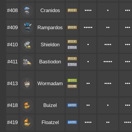
#408
Cranidos
••••
•
•••
#409
Rampardos
•••••
••
•••
#410
Shieldon
•
••••
•••
#411
Bastiodon
•
•••••
•••
#413
Wormadam
••
••••
•••
#418
Buizel
••
•
•••
#419
Floatzel
••••
••
••••