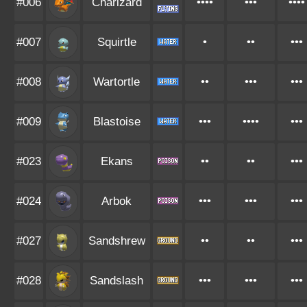
#006
Charizard
••••
•••
••••
#007
Squirtle
•
••
•••
#008
Wartortle
••
•••
•••
#009
Blastoise
•••
••••
•••
#023
Ekans
••
••
•••
#024
Arbok
•••
•••
•••
#027
Sandshrew
••
••
•••
#028
Sandslash
•••
•••
•••